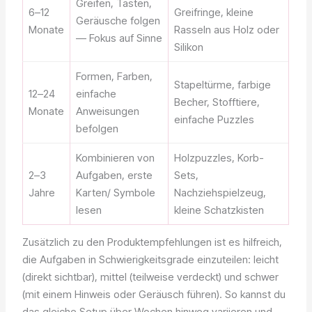
Greifen, Tasten,
6–12
Greifringe, kleine
Geräusche folgen
Monate
Rasseln aus Holz oder
— Fokus auf Sinne
Silikon
Formen, Farben,
Stapeltürme, farbige
12–24
einfache
Becher, Stofftiere,
Monate
Anweisungen
einfache Puzzles
befolgen
Kombinieren von
Holzpuzzles, Korb-
2–3
Aufgaben, erste
Sets,
Jahre
Karten/ Symbole
Nachziehspielzeug,
lesen
kleine Schatzkisten
Zusätzlich zu den Produktempfehlungen ist es hilfreich,
die Aufgaben in Schwierigkeitsgrade einzuteilen: leicht
(direkt sichtbar), mittel (teilweise verdeckt) und schwer
(mit einem Hinweis oder Geräusch führen). So kannst du
das gleiche Setup über Wochen hinweg variieren und